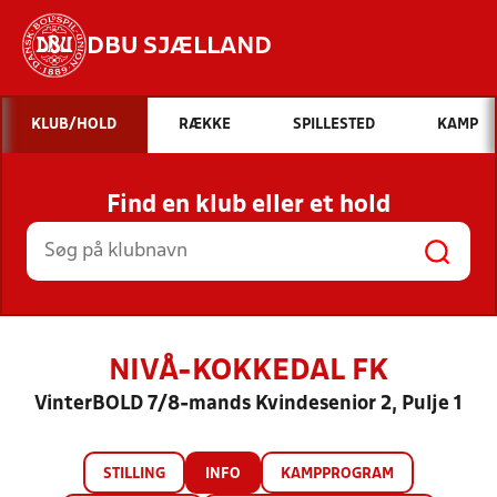
DBU SJÆLLAND
Hvad vil du søge efter?
KLUB/HOLD
RÆKKE
SPILLESTED
KAMP
INDHOLD OG NYHEDER
Find en klub eller et hold
STILLINGER, RESULTATER, KLUBBER OG
HOLD
NIVÅ-KOKKEDAL FK
VinterBOLD 7/8-mands Kvindesenior 2, Pulje 1
STILLING
INFO
KAMPPROGRAM