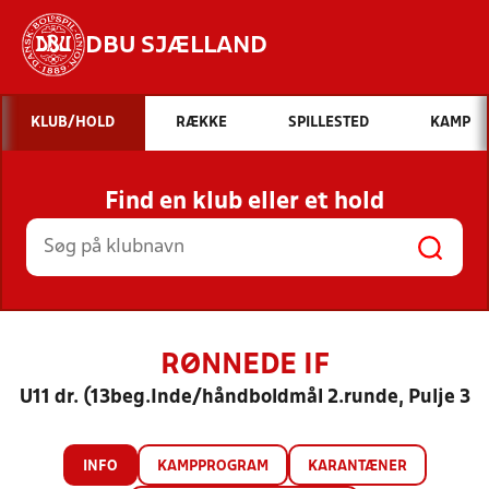
DBU SJÆLLAND
Hvad vil du søge efter?
KLUB/HOLD
RÆKKE
SPILLESTED
KAMP
INDHOLD OG NYHEDER
Find en klub eller et hold
STILLINGER, RESULTATER, KLUBBER OG
HOLD
RØNNEDE IF
U11 dr. (13beg.Inde/håndboldmål 2.runde, Pulje 3
INFO
KAMPPROGRAM
KARANTÆNER