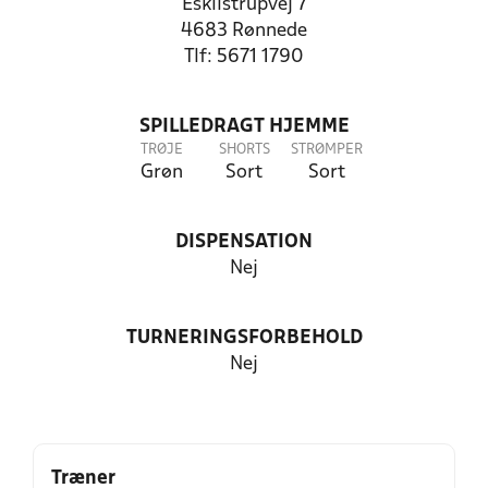
Eskilstrupvej 7
4683 Rønnede
Tlf: 5671 1790
SPILLEDRAGT HJEMME
TRØJE
SHORTS
STRØMPER
Grøn
Sort
Sort
DISPENSATION
Nej
TURNERINGSFORBEHOLD
Nej
Træner