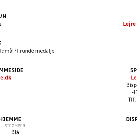
VN
e
Lejre
E
oldmål 4.runde medalje
EMMESIDE
SP
re.dk
Le
Bisp
4
Tlf
 HJEMME
DIS
STRØMPER
Blå