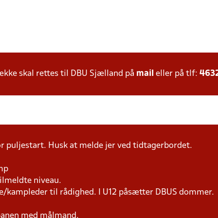
ke skal rettes til DBU Sjælland på
mail
eller på tlf:
463
r puljestart. Husk at melde jer ved tidtagerbordet.
amp
tilmeldte niveau.
ne/kampleder til rådighed. I U12 påsætter DBUS dommer.
 banen med målmand.