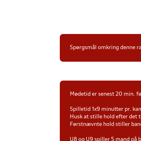
Spørgsmål omkring denne ræk
Mødetid er senest 20 min. fø
Spilletid 1x9 minutter pr. k
Husk at stille hold efter det 
Førstnævnte hold stiller ba
U8 og U9 spiller 5 mand på