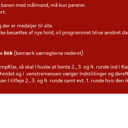
på banen med målmand, må kun parerer.
rt.
er er medaljer til alle.
ke besættes af nye hold, vil programmet blive ændret dag
te
link
(bemærk særreglerne nederst)
pKlar, så skal I huske at hente 2., 3. og 4. runde ind i K
å holdet og i venstremenuen vælger Indstillinger og deref
n I tilføje 2., 3. og 4. runde samt evt. 1. runde hvis den 