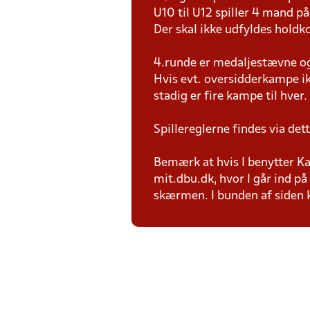
U10 til U12 spiller 4 mand 
Der skal ikke udfyldes holdko
4.runde er medaljestævne og d
Hvis evt. oversidderkampe ik
stadig er fire kampe til hver.
Spillereglerne findes via det
Bemærk at hvis I benytter Kam
mit.dbu.dk, hvor I går ind p
skærmen. I bunden af siden ka