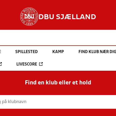
DBU SJÆLLAND
E
SPILLESTED
KAMP
FIND KLUB NÆR DI
LIVESCORE
Find en klub eller et hold