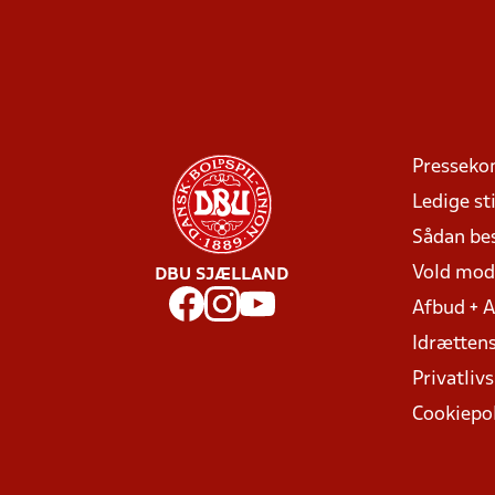
Presseko
Ledige sti
Sådan be
Vold mo
DBU SJÆLLAND
Afbud + 
Idrættens
Privatlivs
Cookiepol