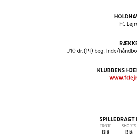
HOLDNA
FC Lejr
RÆKK
U10 dr.(14) beg. Inde/håndb
KLUBBENS HJ
www.fclej
SPILLEDRAGT
TRØJE
SHORTS
Blå
Blå