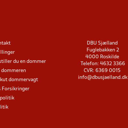
ntakt
DBU Sjælland
Fuglebakken 2
llinger
4000 Roskilde
stiller du en dommer
Telefon: 4632 3366
d dommeren
CVR: 6369 0015
info@dbusjaelland.dk
Akut dommervagt
 Forsikringer
politik
itik