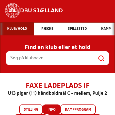
DBU SJÆLLAND
Hvad vil du søge efter?
KLUB/HOLD
RÆKKE
SPILLESTED
KAMP
INDHOLD OG NYHEDER
Find en klub eller et hold
STILLINGER, RESULTATER, KLUBBER OG
HOLD
FAXE LADEPLADS IF
U13 piger (11) håndboldmål C - mellem, Pulje 2
STILLING
INFO
KAMPPROGRAM