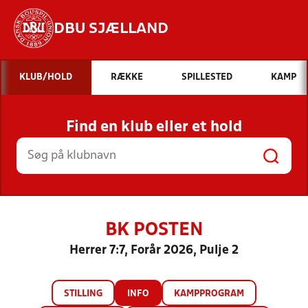
DBU SJÆLLAND
Hvad vil du søge efter?
KLUB/HOLD
RÆKKE
SPILLESTED
KAMP
INDHOLD OG NYHEDER
Find en klub eller et hold
STILLINGER, RESULTATER, KLUBBER OG
HOLD
BK POSTEN
Herrer 7:7, Forår 2026, Pulje 2
STILLING
INFO
KAMPPROGRAM