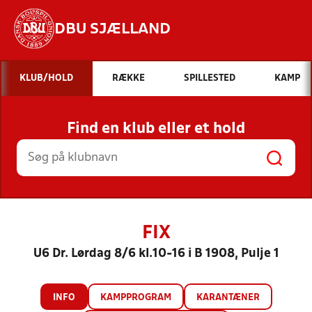
DBU SJÆLLAND
Hvad vil du søge efter?
KLUB/HOLD
RÆKKE
SPILLESTED
KAMP
INDHOLD OG NYHEDER
Find en klub eller et hold
STILLINGER, RESULTATER, KLUBBER OG
HOLD
FIX
U6 Dr. Lørdag 8/6 kl.10-16 i B 1908, Pulje 1
INFO
KAMPPROGRAM
KARANTÆNER