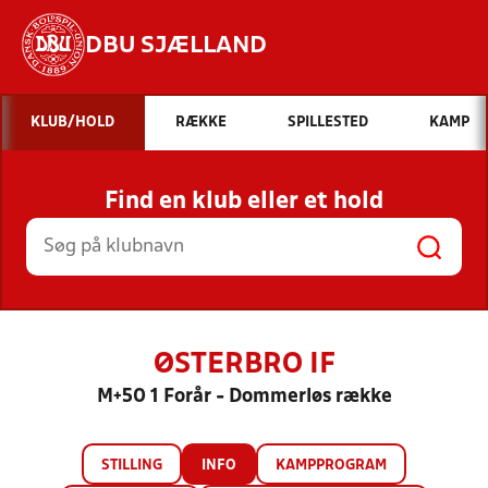
DBU SJÆLLAND
Hvad vil du søge efter?
KLUB/HOLD
RÆKKE
SPILLESTED
KAMP
INDHOLD OG NYHEDER
Find en klub eller et hold
STILLINGER, RESULTATER, KLUBBER OG
HOLD
ØSTERBRO IF
M+50 1 Forår - Dommerløs række
STILLING
INFO
KAMPPROGRAM