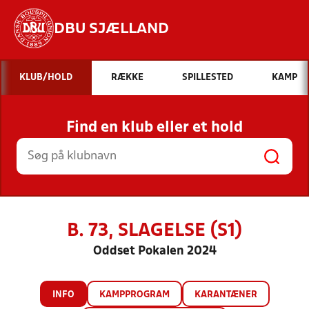
DBU SJÆLLAND
Hvad vil du søge efter?
KLUB/HOLD
RÆKKE
SPILLESTED
KAMP
INDHOLD OG NYHEDER
Find en klub eller et hold
STILLINGER, RESULTATER, KLUBBER OG
HOLD
B. 73, SLAGELSE (S1)
Oddset Pokalen 2024
INFO
KAMPPROGRAM
KARANTÆNER