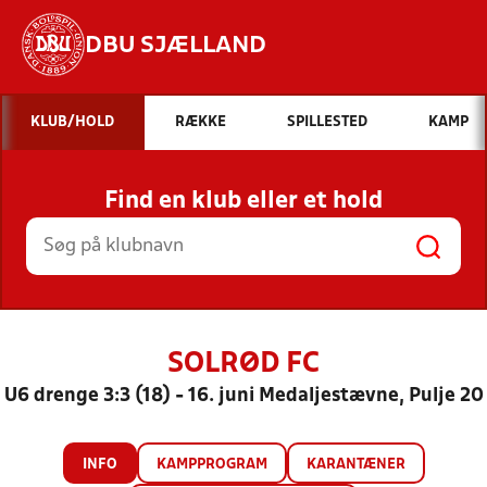
DBU SJÆLLAND
Hvad vil du søge efter?
KLUB/HOLD
RÆKKE
SPILLESTED
KAMP
INDHOLD OG NYHEDER
Find en klub eller et hold
STILLINGER, RESULTATER, KLUBBER OG
HOLD
SOLRØD FC
U6 drenge 3:3 (18) - 16. juni Medaljestævne, Pulje 20
INFO
KAMPPROGRAM
KARANTÆNER