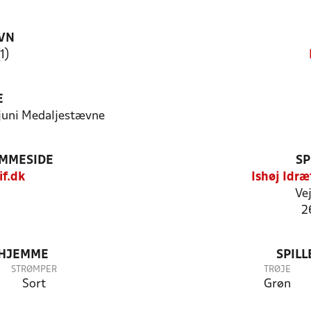
VN
(1)
E
. juni Medaljestævne
EMMESIDE
SP
f.dk
Ishøj Idræ
Vej
2
 HJEMME
SPIL
STRØMPER
TRØJE
Sort
Grøn