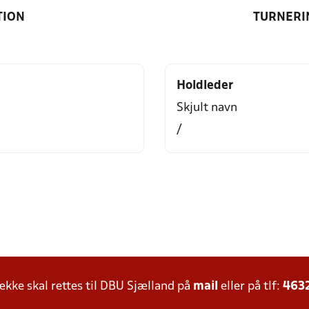
TION
TURNERI
Holdleder
Skjult navn
/
ke skal rettes til DBU Sjælland på
mail
eller på tlf:
463