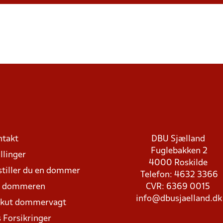
ntakt
DBU Sjælland
Fuglebakken 2
llinger
4000 Roskilde
stiller du en dommer
Telefon: 4632 3366
d dommeren
CVR: 6369 0015
info@dbusjaelland.dk
Akut dommervagt
 Forsikringer