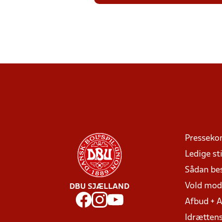
Presseko
Ledige sti
Sådan be
Vold mo
DBU SJÆLLAND
Afbud + 
Idrættens