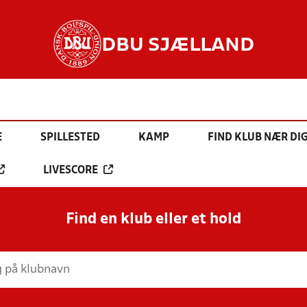
DBU SJÆLLAND
E
SPILLESTED
KAMP
FIND KLUB NÆR DI
LIVESCORE
Find en klub eller et hold