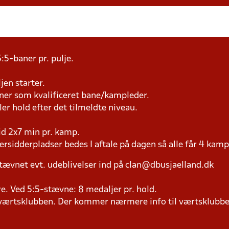
:5-baner pr. pulje.
jen starter.
æner som kvalificeret bane/kampleder.
ller hold efter det tilmeldte niveau.
tid 2x7 min pr. kamp.
versidderpladser bedes I aftale på dagen så alle får 4 kamp
tævnet evt. udeblivelser ind på clan@dbusjaelland.dk
lere. Ved 5:5-stævne: 8 medaljer pr. hold.
il værtsklubben. Der kommer nærmere info til værtsklubbe