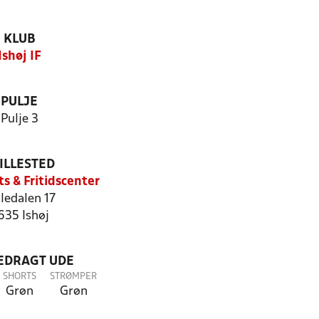
KLUB
Ishøj IF
PULJE
Pulje 3
ILLESTED
ts & Fritidscenter
ledalen 17
635 Ishøj
LEDRAGT UDE
SHORTS
STRØMPER
Grøn
Grøn