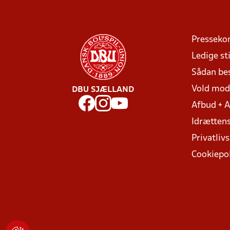
Presseko
Ledige sti
Sådan be
Vold mo
DBU SJÆLLAND
Afbud + 
Idrættens
Privatlivs
Cookiepol