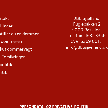
ntakt
DBU Sjælland
Fuglebakken 2
llinger
4000 Roskilde
stiller du en dommer
Telefon: 4632 3366
d dommeren
CVR: 6369 0015
info@dbusjaelland.dk
Akut dommervagt
 Forsikringer
politik
itik
PERSONDATA- OG PRIVATLIVS-POLITIK