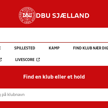
DBU SJÆLLAND
E
SPILLESTED
KAMP
FIND KLUB NÆR DI
LIVESCORE
Find en klub eller et hold