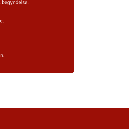
s begyndelse.
e.
n.