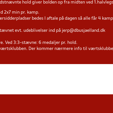
dstnævnte hold giver bolden op fra midten ved 1.halvleg
tid 2x7 min pr. kamp.
versidderpladser bedes I aftale på dagen så alle får 4 kamp
tævnet evt. udeblivelser ind på jerp@dbusjaelland.dk
lere. Ved 3:3-stævne: 6 medaljer pr. hold.
il værtsklubben. Der kommer nærmere info til værtsklubbe