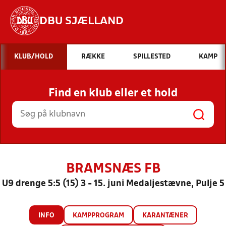
DBU SJÆLLAND
Hvad vil du søge efter?
KLUB/HOLD
RÆKKE
SPILLESTED
KAMP
INDHOLD OG NYHEDER
Find en klub eller et hold
STILLINGER, RESULTATER, KLUBBER OG
HOLD
BRAMSNÆS FB
U9 drenge 5:5 (15) 3 - 15. juni Medaljestævne, Pulje 5
INFO
KAMPPROGRAM
KARANTÆNER