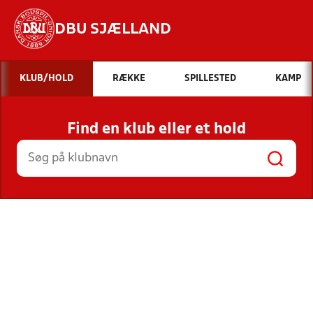
DBU SJÆLLAND
Hvad vil du søge efter?
KLUB/HOLD
RÆKKE
SPILLESTED
KAMP
INDHOLD OG NYHEDER
Find en klub eller et hold
STILLINGER, RESULTATER, KLUBBER OG
HOLD