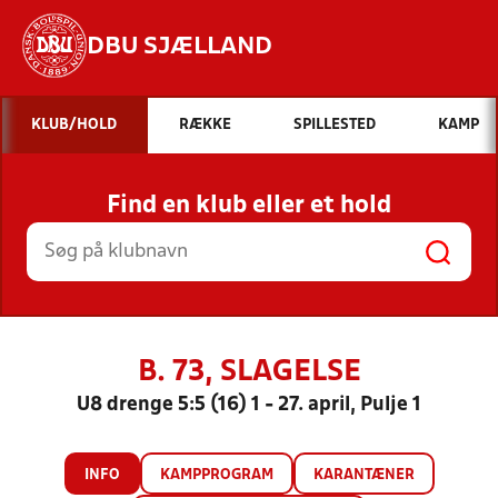
DBU SJÆLLAND
Hvad vil du søge efter?
KLUB/HOLD
RÆKKE
SPILLESTED
KAMP
INDHOLD OG NYHEDER
Find en klub eller et hold
STILLINGER, RESULTATER, KLUBBER OG
HOLD
B. 73, SLAGELSE
U8 drenge 5:5 (16) 1 - 27. april, Pulje 1
INFO
KAMPPROGRAM
KARANTÆNER