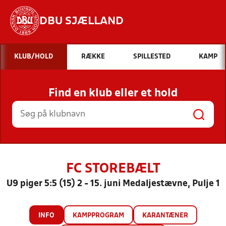
DBU SJÆLLAND
Hvad vil du søge efter?
KLUB/HOLD
RÆKKE
SPILLESTED
KAMP
INDHOLD OG NYHEDER
Find en klub eller et hold
STILLINGER, RESULTATER, KLUBBER OG
HOLD
FC STOREBÆLT
U9 piger 5:5 (15) 2 - 15. juni Medaljestævne, Pulje 1
INFO
KAMPPROGRAM
KARANTÆNER