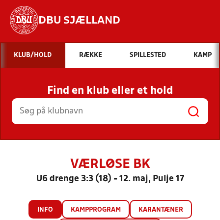
DBU SJÆLLAND
Hvad vil du søge efter?
KLUB/HOLD
RÆKKE
SPILLESTED
KAMP
INDHOLD OG NYHEDER
Find en klub eller et hold
STILLINGER, RESULTATER, KLUBBER OG
HOLD
VÆRLØSE BK
U6 drenge 3:3 (18) - 12. maj, Pulje 17
INFO
KAMPPROGRAM
KARANTÆNER