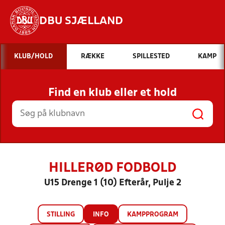
DBU SJÆLLAND
Hvad vil du søge efter?
KLUB/HOLD
RÆKKE
SPILLESTED
KAMP
INDHOLD OG NYHEDER
Find en klub eller et hold
STILLINGER, RESULTATER, KLUBBER OG
HOLD
HILLERØD FODBOLD
U15 Drenge 1 (10) Efterår, Pulje 2
STILLING
INFO
KAMPPROGRAM