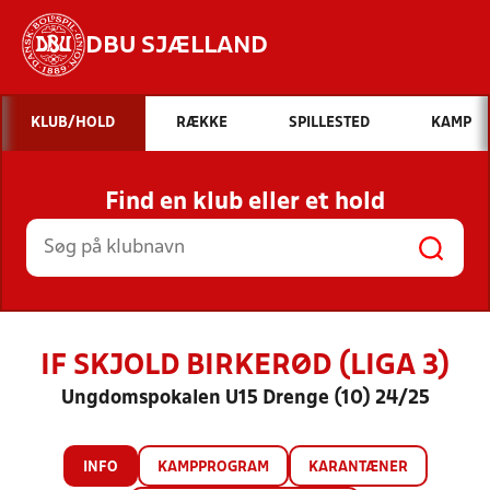
DBU SJÆLLAND
Hvad vil du søge efter?
KLUB/HOLD
RÆKKE
SPILLESTED
KAMP
INDHOLD OG NYHEDER
Find en klub eller et hold
STILLINGER, RESULTATER, KLUBBER OG
HOLD
IF SKJOLD BIRKERØD (LIGA 3)
Ungdomspokalen U15 Drenge (10) 24/25
INFO
KAMPPROGRAM
KARANTÆNER