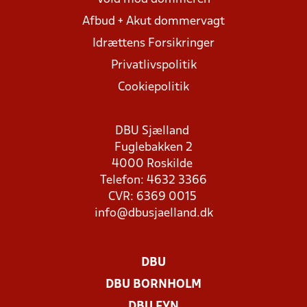
Afbud + Akut dommervagt
Idrættens Forsikringer
Privatlivspolitik
Cookiepolitik
DBU Sjælland
Fuglebakken 2
4000 Roskilde
Telefon: 4632 3366
CVR: 6369 0015
info@dbusjaelland.dk
DBU
DBU BORNHOLM
DBU FYN