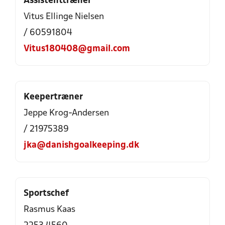
Assistenttræner
Vitus Ellinge Nielsen
/ 60591804
Vitus180408@gmail.com
Keepertræner
Jeppe Krog-Andersen
/ 21975389
jka@danishgoalkeeping.dk
Sportschef
Rasmus Kaas