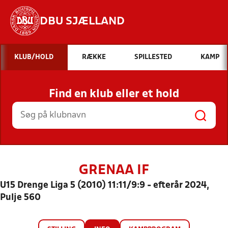
DBU SJÆLLAND
Hvad vil du søge efter?
KLUB/HOLD
RÆKKE
SPILLESTED
KAMP
INDHOLD OG NYHEDER
Find en klub eller et hold
STILLINGER, RESULTATER, KLUBBER OG
HOLD
GRENAA IF
U15 Drenge Liga 5 (2010) 11:11/9:9 - efterår 2024,
Pulje 560