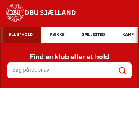
DBU SJÆLLAND
Hvad vil du søge efter?
KLUB/HOLD
RÆKKE
SPILLESTED
KAMP
INDHOLD OG NYHEDER
Find en klub eller et hold
STILLINGER, RESULTATER, KLUBBER OG
HOLD