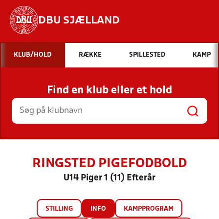
DBU SJÆLLAND
Hvad vil du søge efter?
KLUB/HOLD
RÆKKE
SPILLESTED
KAMP
INDHOLD OG NYHEDER
Find en klub eller et hold
STILLINGER, RESULTATER, KLUBBER OG
HOLD
RINGSTED PIGEFODBOLD
U14 Piger 1 (11) Efterår
STILLING
INFO
KAMPPROGRAM