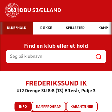
DBU SJÆLLAND
Hvad vil du søge efter?
KLUB/HOLD
RÆKKE
SPILLESTED
KAMP
INDHOLD OG NYHEDER
Find en klub eller et hold
STILLINGER, RESULTATER, KLUBBER OG
HOLD
FREDERIKSSUND IK
U12 Drenge SU 8:8 (13) Efterår, Pulje 3
INFO
KAMPPROGRAM
KARANTÆNER