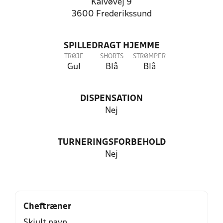
Kalvøvej 9
3600 Frederikssund
SPILLEDRAGT HJEMME
TRØJE
SHORTS
STRØMPER
Gul
Blå
Blå
DISPENSATION
Nej
TURNERINGSFORBEHOLD
Nej
Cheftræner
Skjult navn