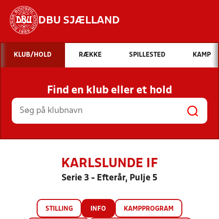
DBU SJÆLLAND
Hvad vil du søge efter?
KLUB/HOLD
RÆKKE
SPILLESTED
KAMP
INDHOLD OG NYHEDER
Find en klub eller et hold
STILLINGER, RESULTATER, KLUBBER OG
HOLD
KARLSLUNDE IF
Serie 3 - Efterår, Pulje 5
STILLING
INFO
KAMPPROGRAM