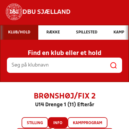
DBU SJÆLLAND
Hvad vil du søge efter?
KLUB/HOLD
RÆKKE
SPILLESTED
KAMP
INDHOLD OG NYHEDER
Find en klub eller et hold
STILLINGER, RESULTATER, KLUBBER OG
HOLD
BRØNSHØJ/FIX 2
U14 Drenge 1 (11) Efterår
STILLING
INFO
KAMPPROGRAM