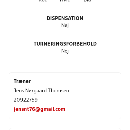
Rød
Hvid
Blå
DISPENSATION
Nej
TURNERINGSFORBEHOLD
Nej
Træner
Jens Nørgaard Thomsen
20922759
jensnt76@gmail.com