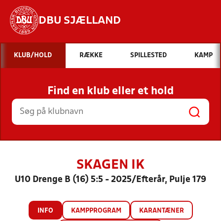
DBU SJÆLLAND
Hvad vil du søge efter?
KLUB/HOLD
RÆKKE
SPILLESTED
KAMP
INDHOLD OG NYHEDER
Find en klub eller et hold
STILLINGER, RESULTATER, KLUBBER OG
HOLD
SKAGEN IK
U10 Drenge B (16) 5:5 - 2025/Efterår, Pulje 179
INFO
KAMPPROGRAM
KARANTÆNER