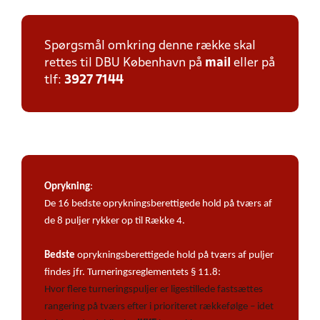
Spørgsmål omkring denne række skal
rettes til DBU København på
mail
eller på
tlf:
3927 7144
Oprykning
:
De 16 bedste oprykningsberettigede hold på tværs af
de 8 puljer rykker op til Række 4.
Bedste
oprykningsberettigede hold på tværs af puljer
findes jfr. Turneringsreglementets § 11.8:
Hvor flere turneringspuljer er ligestillede fastsættes
rangering på tværs efter i prioriteret rækkefølge – idet