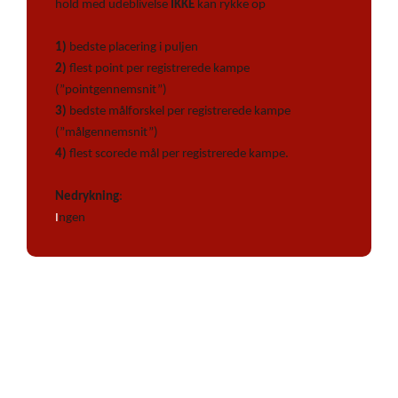
hold med udeblivelse
IKKE
kan rykke op
1)
bedste placering i puljen
2)
flest point per registrerede kampe
(”pointgennemsnit”)
3)
bedste målforskel per registrerede kampe
(”målgennemsnit”)
4)
flest scorede mål per registrerede kampe.
Nedrykning
:
I
ngen