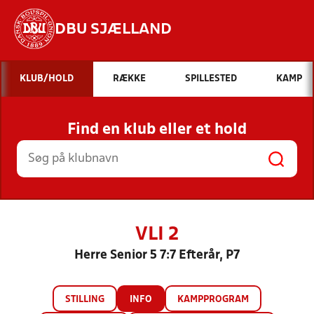
DBU SJÆLLAND
Hvad vil du søge efter?
KLUB/HOLD
RÆKKE
SPILLESTED
KAMP
INDHOLD OG NYHEDER
Find en klub eller et hold
STILLINGER, RESULTATER, KLUBBER OG
HOLD
VLI 2
Herre Senior 5 7:7 Efterår, P7
STILLING
INFO
KAMPPROGRAM