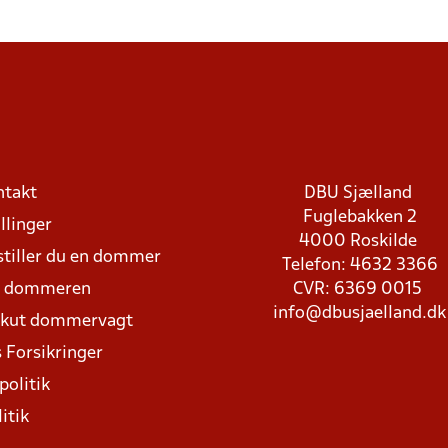
ntakt
DBU Sjælland
Fuglebakken 2
llinger
4000 Roskilde
stiller du en dommer
Telefon: 4632 3366
d dommeren
CVR: 6369 0015
info@dbusjaelland.dk
Akut dommervagt
 Forsikringer
politik
itik