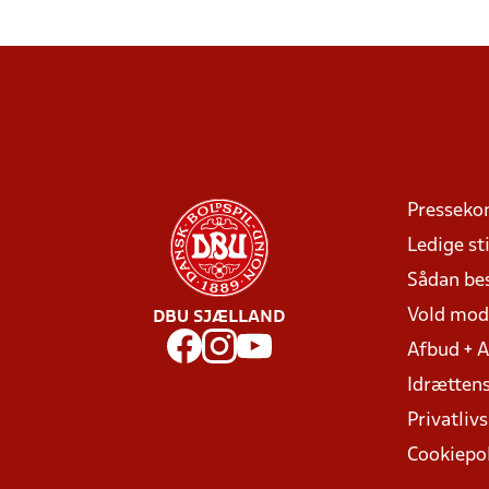
Presseko
Ledige sti
Sådan be
Vold mo
DBU SJÆLLAND
Afbud + 
Idrættens
Privatlivs
Cookiepol