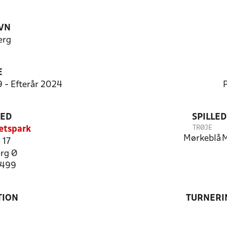
VN
erg
E
9 - Efterår 2024
P
TED
SPILLE
TRØJE
ætspark
Mørkeblå
M
 17
rg Ø
9499
TION
TURNERI