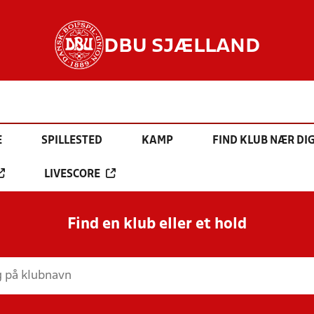
DBU SJÆLLAND
E
SPILLESTED
KAMP
FIND KLUB NÆR DI
LIVESCORE
Find en klub eller et hold