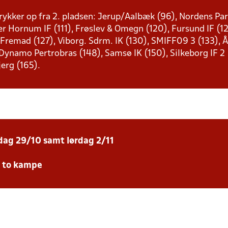
rykker op fra 2. pladsen: Jerup/Aalbæk (96), Nordens Pari
er Hornum IF (111), Frøslev & Omegn (120), Fursund IF (1
 Fremad (127), Viborg. Sdrm. IK (130), SMIFF09 3 (133),
ynamo Pertrobras (148), Samsø IK (150), Silkeborg IF 2 (
jerg (165).
sdag 29/10 samt lørdag 2/11
e to kampe