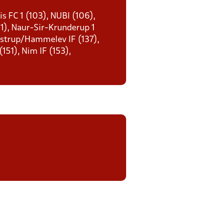
s FC 1 (103), NUBI (106),
21), Naur-Sir-Krunderup 1
 Åstrup/Hammelev IF (137),
151), Nim IF (153),