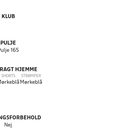
KLUB
PULJE
ulje 165
DRAGT HJEMME
SHORTS
STRØMPER
ørkeblå
Mørkeblå
NGSFORBEHOLD
Nej