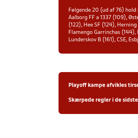
Følgende 20 (ud af 76) hold 
Aalborg FF a 1337 (109), Øst
(122), Hee SF (124), Herning
Flamengo Garrinchas (144), D
Lunderskov B (161), CSE, Esb
Playoff kampe afvikles tir
Skærpede regler i de sidst