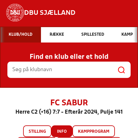
DBU SJÆLLAND
Hvad vil du søge efter?
KLUB/HOLD
RÆKKE
SPILLESTED
KAMP
INDHOLD OG NYHEDER
Find en klub eller et hold
STILLINGER, RESULTATER, KLUBBER OG
HOLD
FC SABUR
Herre C2 (+16) 7:7 - Efterår 2024, Pulje 141
STILLING
INFO
KAMPPROGRAM