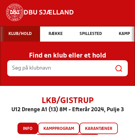
DBU SJÆLLAND
Hvad vil du søge efter?
KLUB/HOLD
RÆKKE
SPILLESTED
KAMP
INDHOLD OG NYHEDER
Find en klub eller et hold
STILLINGER, RESULTATER, KLUBBER OG
HOLD
LKB/GISTRUP
U12 Drenge A1 (13) 8M - Efterår 2024, Pulje 3
INFO
KAMPPROGRAM
KARANTÆNER