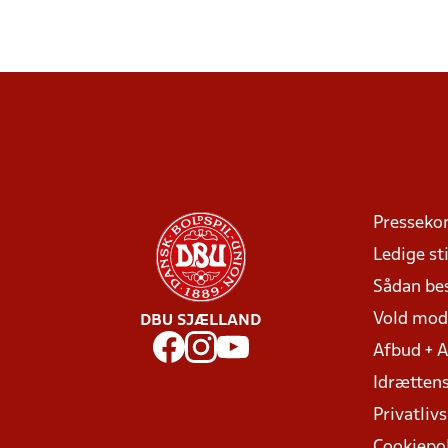
Presseko
Ledige sti
Sådan be
Vold mo
DBU SJÆLLAND
Afbud + 
Idrættens
Privatlivs
Cookiepol