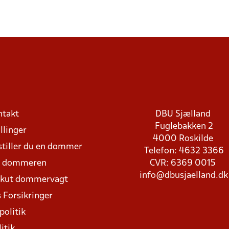
ntakt
DBU Sjælland
Fuglebakken 2
llinger
4000 Roskilde
stiller du en dommer
Telefon: 4632 3366
d dommeren
CVR: 6369 0015
info@dbusjaelland.dk
Akut dommervagt
 Forsikringer
politik
itik