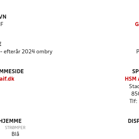
VN
IF
G
E
1 - efterår 2024 ombry
P
EMMESIDE
SP
if.dk
HSM 
Stad
85
Tlf
 HJEMME
DIS
STRØMPER
Blå