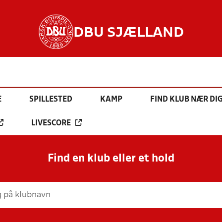
DBU SJÆLLAND
E
SPILLESTED
KAMP
FIND KLUB NÆR DI
LIVESCORE
Find en klub eller et hold