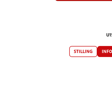
U1
STILLING
INF