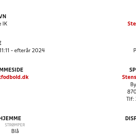
VN
e IK
Ste
E
11:11 - efterår 2024
P
EMMESIDE
SP
kfodbold.dk
Stens
By
870
Tlf
 HJEMME
DIS
STRØMPER
Blå