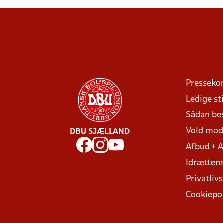
Presseko
Ledige sti
Sådan be
Vold mo
DBU SJÆLLAND
Afbud + 
Idrættens
Privatlivs
Cookiepol