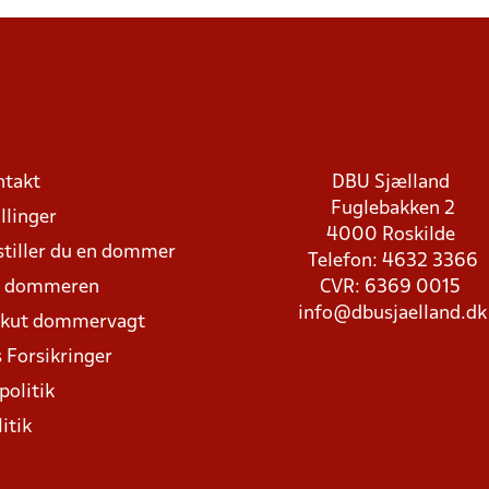
ntakt
DBU Sjælland
Fuglebakken 2
llinger
4000 Roskilde
stiller du en dommer
Telefon: 4632 3366
d dommeren
CVR: 6369 0015
info@dbusjaelland.dk
Akut dommervagt
 Forsikringer
politik
itik