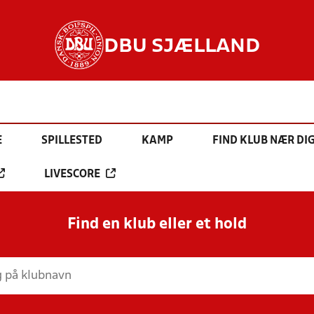
DBU SJÆLLAND
E
SPILLESTED
KAMP
FIND KLUB NÆR DI
LIVESCORE
Find en klub eller et hold