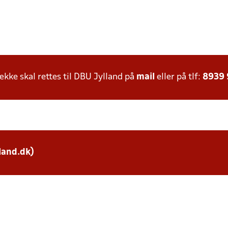
ke skal rettes til DBU Jylland på
mail
eller på tlf:
8939
land.dk)