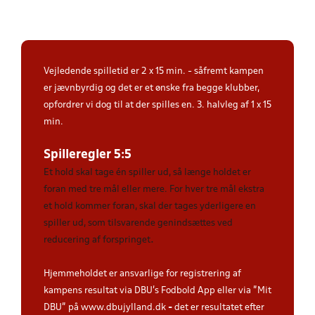
Vejledende spilletid er 2 x 15 min. - såfremt kampen
er jævnbyrdig og det er et ønske fra begge klubber,
opfordrer vi dog til at der spilles en. 3. halvleg af 1 x 15
min.
Spilleregler 5:5
Et hold skal tage én spiller ud, så længe holdet er
foran med tre mål eller mere. For hver tre mål ekstra
et hold kommer foran, skal der tages yderligere en
spiller ud, som tilsvarende genindsættes ved
.
reducering af forspringet
Hjemmeholdet er ansvarlige for registrering af
kampens resultat via DBU’s Fodbold App eller via ”Mit
DBU” på www.dbujylland.dk
-
det er resultatet efter