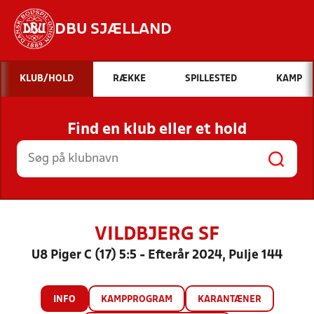
DBU SJÆLLAND
Hvad vil du søge efter?
KLUB/HOLD
RÆKKE
SPILLESTED
KAMP
INDHOLD OG NYHEDER
Find en klub eller et hold
STILLINGER, RESULTATER, KLUBBER OG
HOLD
VILDBJERG SF
U8 Piger C (17) 5:5 - Efterår 2024, Pulje 144
INFO
KAMPPROGRAM
KARANTÆNER