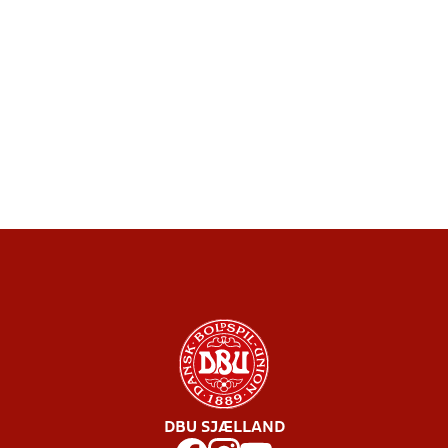
DBU SJÆLLAND