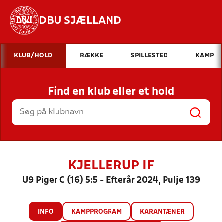
DBU SJÆLLAND
Hvad vil du søge efter?
KLUB/HOLD
RÆKKE
SPILLESTED
KAMP
INDHOLD OG NYHEDER
Find en klub eller et hold
STILLINGER, RESULTATER, KLUBBER OG
HOLD
KJELLERUP IF
U9 Piger C (16) 5:5 - Efterår 2024, Pulje 139
INFO
KAMPPROGRAM
KARANTÆNER