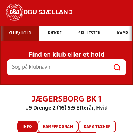
DBU SJÆLLAND
Hvad vil du søge efter?
KLUB/HOLD
RÆKKE
SPILLESTED
KAMP
INDHOLD OG NYHEDER
Find en klub eller et hold
STILLINGER, RESULTATER, KLUBBER OG
HOLD
JÆGERSBORG BK 1
U9 Drenge 2 (16) 5:5 Efterår, Hvid
INFO
KAMPPROGRAM
KARANTÆNER