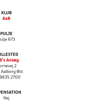
KLUB
AaB
PULJE
ulje 673
ILLESTED
B's Anlæg
ornevej 2
 Aalborg Øst
: 9635 2700
PENSATION
Nej