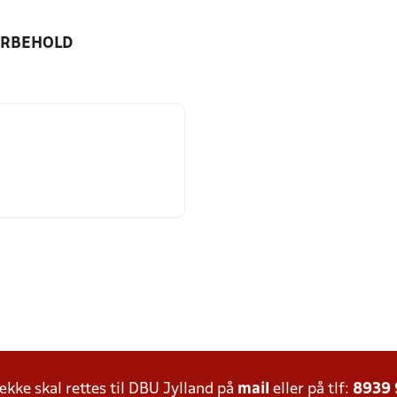
ORBEHOLD
ke skal rettes til DBU Jylland på
mail
eller på tlf:
8939