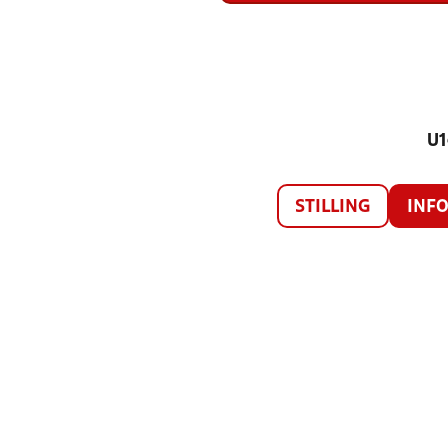
U1
STILLING
INF