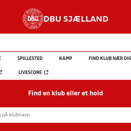
DBU SJÆLLAND
E
SPILLESTED
KAMP
FIND KLUB NÆR DI
LIVESCORE
Find en klub eller et hold