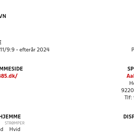
VN
E
:11/9:9 - efterår 2024
P
EMMESIDE
SP
85.dk/
Aa
H
9220
Tlf
 HJEMME
DIS
STRØMPER
ød
Hvid