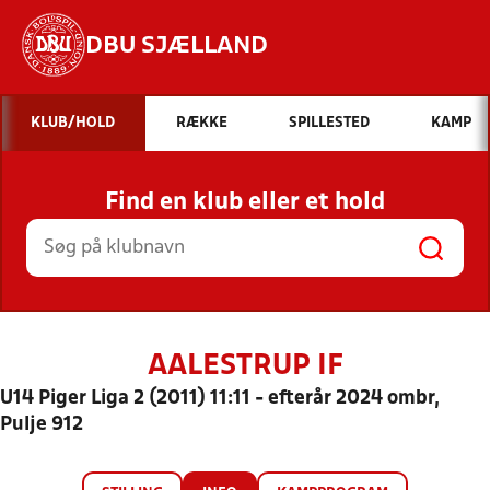
DBU SJÆLLAND
Hvad vil du søge efter?
KLUB/HOLD
RÆKKE
SPILLESTED
KAMP
INDHOLD OG NYHEDER
Find en klub eller et hold
STILLINGER, RESULTATER, KLUBBER OG
HOLD
AALESTRUP IF
U14 Piger Liga 2 (2011) 11:11 - efterår 2024 ombr,
Pulje 912