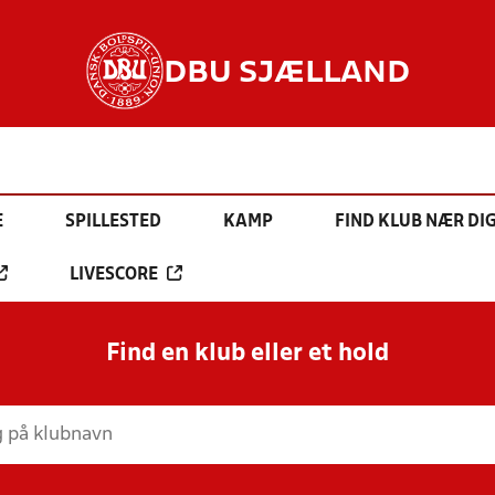
DBU SJÆLLAND
E
SPILLESTED
KAMP
FIND KLUB NÆR DI
LIVESCORE
Find en klub eller et hold