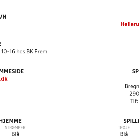
VN
)
Heller
E
. 10-16 hos BK Frem
EMMESIDE
SP
.dk
Bregn
290
Tlf
 HJEMME
SPIL
STRØMPER
TRØJE
Blå
Blå