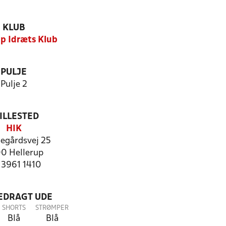
KLUB
up Idræts Klub
PULJE
Pulje 2
ILLESTED
HIK
egårdsvej 25
0 Hellerup
: 3961 1410
LEDRAGT UDE
SHORTS
STRØMPER
Blå
Blå