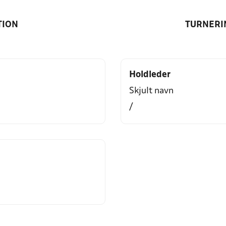
TION
TURNERI
Holdleder
Skjult navn
/