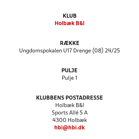
KLUB
Holbæk B&I
RÆKKE
Ungdomspokalen U17 Drenge (08) 24/25
PULJE
Pulje 1
KLUBBENS POSTADRESSE
Holbæk B&I
Sports Allé 5 A
4300 Holbæk
hbi@hbi.dk