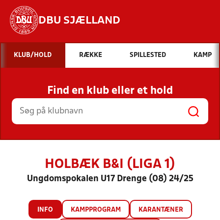
DBU SJÆLLAND
Hvad vil du søge efter?
KLUB/HOLD
RÆKKE
SPILLESTED
KAMP
INDHOLD OG NYHEDER
Find en klub eller et hold
STILLINGER, RESULTATER, KLUBBER OG
HOLD
HOLBÆK B&I (LIGA 1)
Ungdomspokalen U17 Drenge (08) 24/25
INFO
KAMPPROGRAM
KARANTÆNER