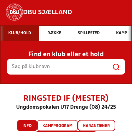
DBU SJÆLLAND
Hvad vil du søge efter?
KLUB/HOLD
RÆKKE
SPILLESTED
KAMP
INDHOLD OG NYHEDER
Find en klub eller et hold
STILLINGER, RESULTATER, KLUBBER OG
HOLD
RINGSTED IF (MESTER)
Ungdomspokalen U17 Drenge (08) 24/25
INFO
KAMPPROGRAM
KARANTÆNER