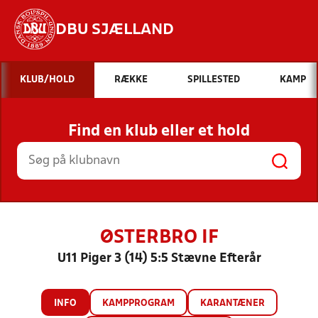
DBU SJÆLLAND
Hvad vil du søge efter?
KLUB/HOLD
RÆKKE
SPILLESTED
KAMP
INDHOLD OG NYHEDER
Find en klub eller et hold
STILLINGER, RESULTATER, KLUBBER OG
HOLD
ØSTERBRO IF
U11 Piger 3 (14) 5:5 Stævne Efterår
INFO
KAMPPROGRAM
KARANTÆNER