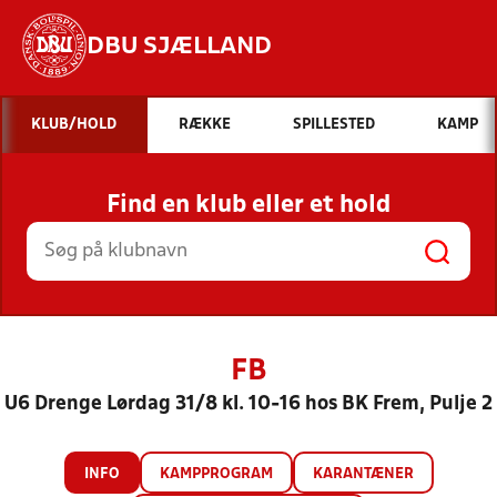
DBU SJÆLLAND
Hvad vil du søge efter?
KLUB/HOLD
RÆKKE
SPILLESTED
KAMP
INDHOLD OG NYHEDER
Find en klub eller et hold
STILLINGER, RESULTATER, KLUBBER OG
HOLD
FB
U6 Drenge Lørdag 31/8 kl. 10-16 hos BK Frem, Pulje 2
INFO
KAMPPROGRAM
KARANTÆNER