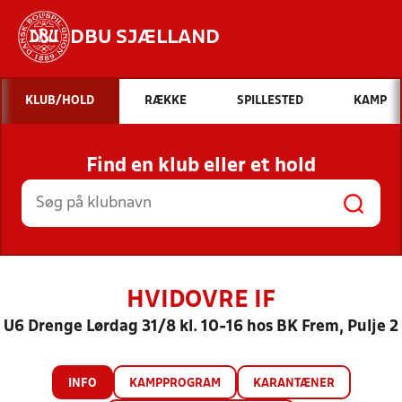
DBU SJÆLLAND
Hvad vil du søge efter?
KLUB/HOLD
RÆKKE
SPILLESTED
KAMP
INDHOLD OG NYHEDER
Find en klub eller et hold
STILLINGER, RESULTATER, KLUBBER OG
HOLD
HVIDOVRE IF
U6 Drenge Lørdag 31/8 kl. 10-16 hos BK Frem, Pulje 2
INFO
KAMPPROGRAM
KARANTÆNER