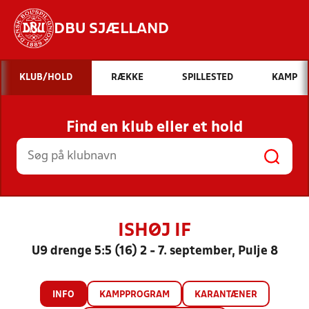
DBU SJÆLLAND
Hvad vil du søge efter?
KLUB/HOLD
RÆKKE
SPILLESTED
KAMP
INDHOLD OG NYHEDER
Find en klub eller et hold
STILLINGER, RESULTATER, KLUBBER OG
HOLD
ISHØJ IF
U9 drenge 5:5 (16) 2 - 7. september, Pulje 8
INFO
KAMPPROGRAM
KARANTÆNER