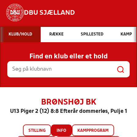
DBU SJÆLLAND
Hvad vil du søge efter?
KLUB/HOLD
RÆKKE
SPILLESTED
KAMP
INDHOLD OG NYHEDER
Find en klub eller et hold
STILLINGER, RESULTATER, KLUBBER OG
HOLD
BRØNSHØJ BK
U13 Piger 2 (12) 8:8 Efterår dommerløs, Pulje 1
STILLING
INFO
KAMPPROGRAM