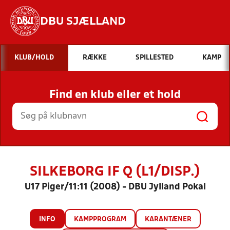
DBU SJÆLLAND
Hvad vil du søge efter?
KLUB/HOLD
RÆKKE
SPILLESTED
KAMP
INDHOLD OG NYHEDER
Find en klub eller et hold
STILLINGER, RESULTATER, KLUBBER OG
HOLD
SILKEBORG IF Q (L1/DISP.)
U17 Piger/11:11 (2008) - DBU Jylland Pokal
INFO
KAMPPROGRAM
KARANTÆNER