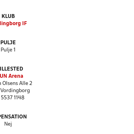
KLUB
dingborg IF
PULJE
Pulje 1
ILLESTED
UN Arena
 Olsens Alle 2
Vordingborg
: 5537 1148
PENSATION
Nej