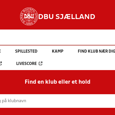
DBU SJÆLLAND
E
SPILLESTED
KAMP
FIND KLUB NÆR DI
LIVESCORE
Find en klub eller et hold