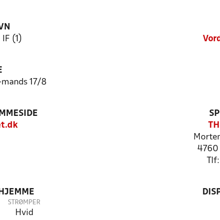
VN
IF (1)
Vor
E
-mands 17/8
EMMESIDE
SP
t.dk
TH
Morten
4760 
Tlf
 HJEMME
DIS
STRØMPER
Hvid