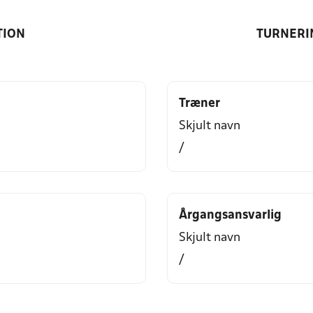
TION
TURNERI
Træner
Skjult navn
/
Årgangsansvarlig
Skjult navn
/