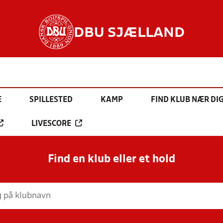
DBU SJÆLLAND
E
SPILLESTED
KAMP
FIND KLUB NÆR DI
LIVESCORE
Find en klub eller et hold