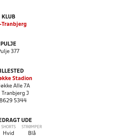
KLUB
-Tranbjerg
PULJE
ulje 377
ILLESTED
økke Stadion
økke Alle 7A
 Tranbjerg J
: 8629 5344
LEDRAGT UDE
SHORTS
STRØMPER
Hvid
Blå