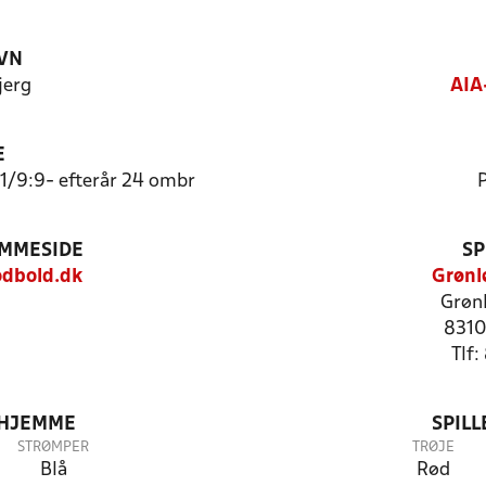
VN
jerg
AIA
E
1/9:9- efterår 24 ombr
P
EMMESIDE
SP
odbold.dk
Grønl
Grønl
8310
Tlf
 HJEMME
SPIL
STRØMPER
TRØJE
Blå
Rød