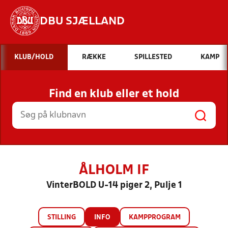
DBU SJÆLLAND
Hvad vil du søge efter?
KLUB/HOLD
RÆKKE
SPILLESTED
KAMP
INDHOLD OG NYHEDER
Find en klub eller et hold
STILLINGER, RESULTATER, KLUBBER OG
HOLD
ÅLHOLM IF
VinterBOLD U-14 piger 2, Pulje 1
STILLING
INFO
KAMPPROGRAM