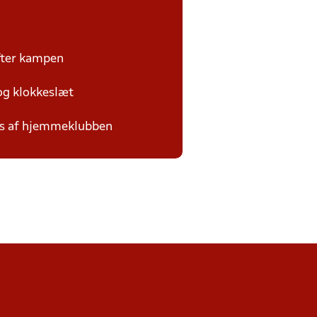
efter kampen
 og klokkeslæt
des af hjemmeklubben