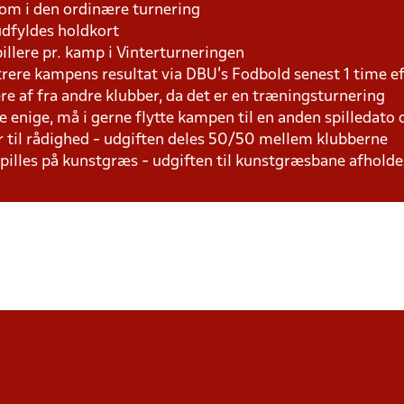
som i den ordinære turnering
udfyldes holdkort
pillere pr. kamp i Vinterturneringen
trere kampens resultat via DBU's Fodbold senest 1 time 
lere af fra andre klubber, da det er en træningsturnering
e enige, må i gerne flytte kampen til en anden spilledato
r til rådighed - udgiften deles 50/50 mellem klubberne
 spilles på kunstgræs - udgiften til kunstgræsbane afhol