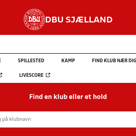
DBU SJÆLLAND
E
SPILLESTED
KAMP
FIND KLUB NÆR DI
LIVESCORE
Find en klub eller et hold