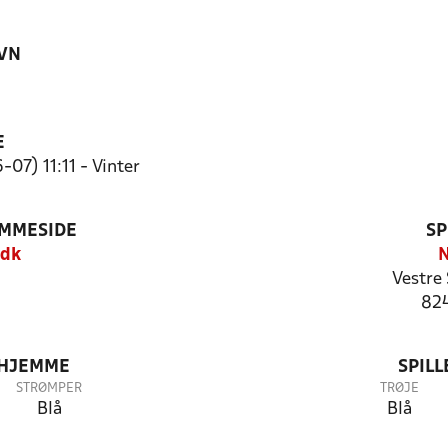
VN
E
07) 11:11 - Vinter
EMMESIDE
SP
.dk
N
Vestre 
824
 HJEMME
SPIL
STRØMPER
TRØJE
Blå
Blå