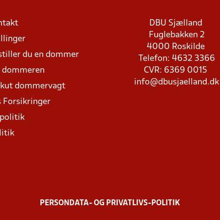
ntakt
DBU Sjælland
Fuglebakken 2
llinger
4000 Roskilde
stiller du en dommer
Telefon: 4632 3366
d dommeren
CVR: 6369 0015
info@dbusjaelland.dk
Akut dommervagt
 Forsikringer
politik
itik
PERSONDATA- OG PRIVATLIVS-POLITIK