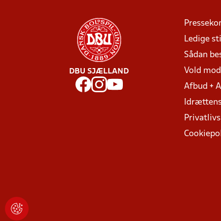
Presseko
Ledige sti
Sådan be
Vold mo
DBU SJÆLLAND
Afbud + 
Idrættens
Privatlivs
Cookiepol