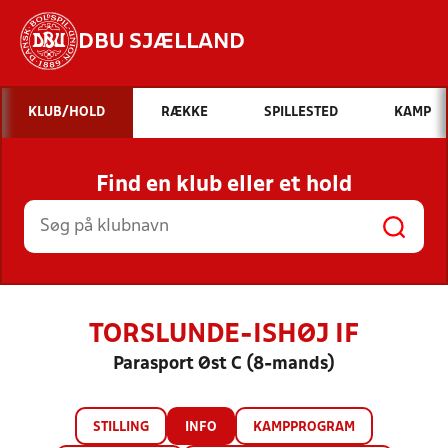
DBU SJÆLLAND
Hvad vil du søge efter?
KLUB/HOLD
RÆKKE
SPILLESTED
KAMP
INDHOLD OG NYHEDER
Find en klub eller et hold
STILLINGER, RESULTATER, KLUBBER OG
HOLD
TORSLUNDE-ISHØJ IF
Parasport Øst C (8-mands)
STILLING
INFO
KAMPPROGRAM